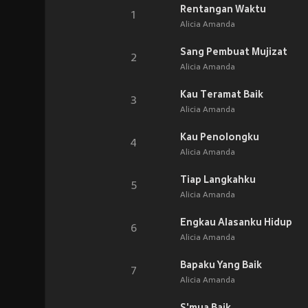
Rentangan Waktu
1
Alicia Amanda
Sang Pembuat Mujizat
2
Alicia Amanda
Kau Teramat Baik
3
Alicia Amanda
Kau Penolongku
4
Alicia Amanda
Tiap Langkahku
5
Alicia Amanda
Engkau Alasanku Hidup
6
Alicia Amanda
Bapaku Yang Baik
7
Alicia Amanda
S'mua Baik