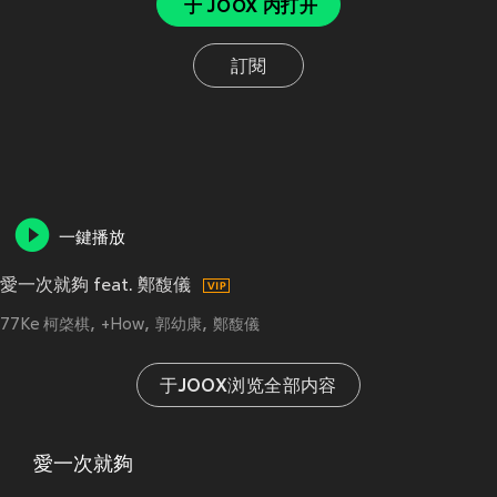
于 JOOX 内打开
訂閱
一鍵播放
愛一次就夠 feat. 鄭馥儀
77Ke 柯棨棋
+How
郭幼康
鄭馥儀
于JOOX浏览全部内容
愛一次就夠