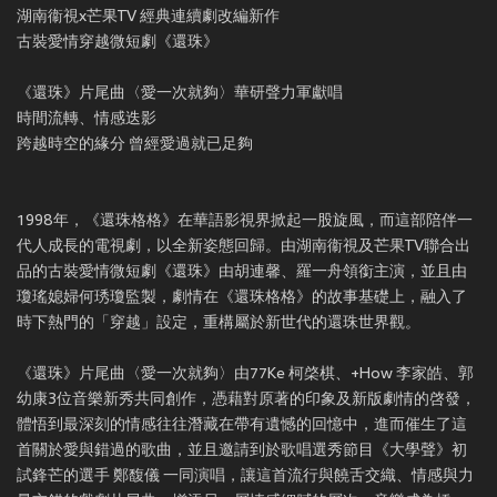
湖南衞視x芒果TV 經典連續劇改編新作
古裝愛情穿越微短劇《還珠》
《還珠》片尾曲〈愛一次就夠〉華研聲力軍獻唱
時間流轉、情感迭影
跨越時空的緣分 曾經愛過就已足夠
1998年，《還珠格格》在華語影視界掀起一股旋風，而這部陪伴一
代人成長的電視劇，以全新姿態回歸。由湖南衞視及芒果TV聯合出
品的古裝愛情微短劇《還珠》由胡連馨、羅一舟領銜主演，並且由
瓊瑤媳婦何琇瓊監製，劇情在《還珠格格》的故事基礎上，融入了
時下熱門的「穿越」設定，重構屬於新世代的還珠世界觀。
《還珠》片尾曲〈愛一次就夠〉由77Ke 柯棨棋、+How 李家皓、郭
幼康3位音樂新秀共同創作，憑藉對原著的印象及新版劇情的啓發，
體悟到最深刻的情感往往潛藏在帶有遺憾的回憶中，進而催生了這
首關於愛與錯過的歌曲，並且邀請到於歌唱選秀節目《大學聲》初
試鋒芒的選手 鄭馥儀 一同演唱，讓這首流行與饒舌交織、情感與力