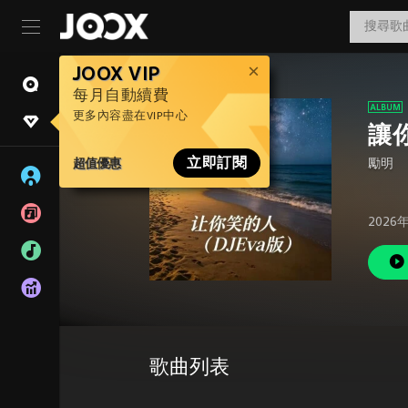
JOOX VIP
每月自動續費
更多內容盡在VIP中心
讓
超值優惠
立即訂閱
勵明
2026
歌曲列表