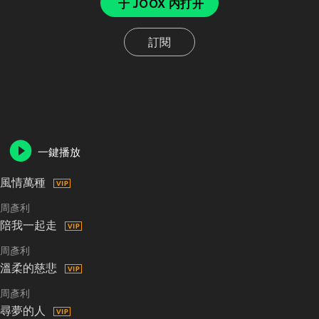
于 JOOX 内打开
訂閱
一鍵播放
風情萬種
周彥利
陪我一起走
周彥利
溫柔的慈悲
周彥利
尋夢的人