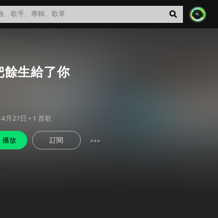
把餘生給了你
年4月27日
•
1
首歌
播放
訂閱