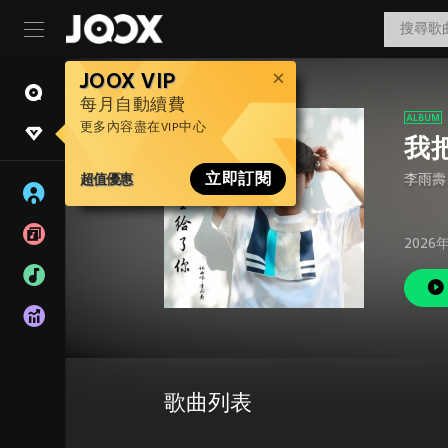
JOOX VIP
每月自動續費
更多內容盡在VIP中心
我
超值優惠
立即訂閱
李雨壽
2026
歌曲列表