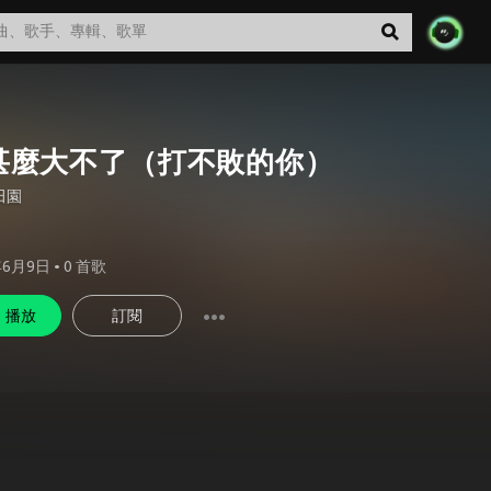
甚麼大不了（打不敗的你）
田園
年6月9日
•
0
首歌
播放
訂閱