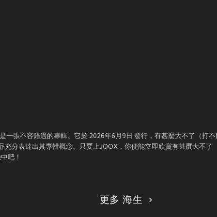
）
一張不容錯過的專輯。它於 2026年6月9日 發行，有甚麼大不了（打不敗
作品充分表達出其專輯概念。只要上JOOX，你便能立即欣賞有甚麼大不了
驗中吧！
更多 海生