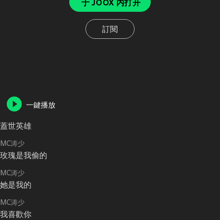
于 JOOX 内打开
訂閱
一鍵播放
蓋世英雄
MC涛少
玫瑰是我偷的
MC涛少
她是我的
MC涛少
我喜歡你