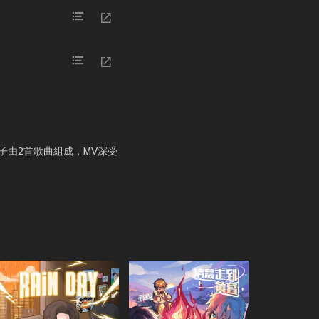
鏡子由2首歌曲組成，MV深受