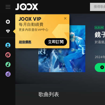
JOOX VIP
每月自動續費
更多內容盡在VIP中心
鏡
超值優惠
立即訂閱
於嘉懿
2024
歌曲列表