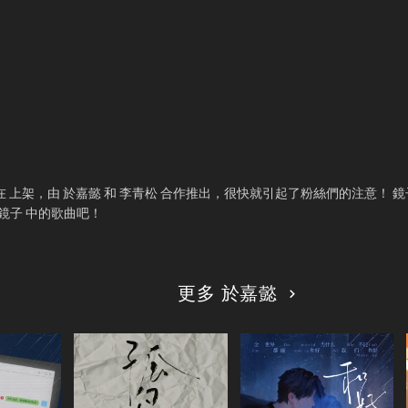
在
上架，由 於嘉懿 和 李青松 合作推出，很快就引起了粉絲們的注意！ 
 鏡子 中的歌曲吧！
更多 於嘉懿