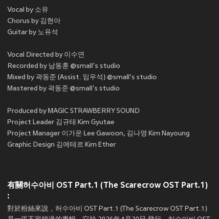
Vocal by 소유
Chorus by 김현아
Guitar by 노유석
Vocal Directed by 이수연
Recorded by 남동훈 @small’s studio
Mixed by 곽동준 (Assist. 임우석) @small's studio
Mastered by 곽동준 @small’s studio
Produced by MAGIC STRAWBERRY SOUND
Project Leader 김규태 Kim Gyutae
Project Manager 이가운 Lee Gawoon, 김나영 Kim Nayoung
Graphic Design 김에테르 Kim Ether
有關허수아비 OST Part.1 (The Scarecrow OST Part.1)
:
對於粉絲來說，허수아비 OST Part.1 (The Scarecrow OST Part.1)