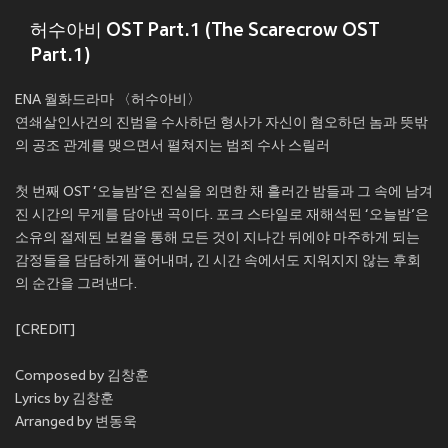
허수아비 OST Part.1 (The Scarecrow OST
Part.1)
ENA 월화드라마 〈허수아비〉
연쇄살인사건의 진범을 수사하던 형사가 자신이 혐오하던 놈과 뜻밖
의 공조 관계를 맺으면서 펼쳐지는 범죄 수사 스릴러
첫 번째 OST ‘오늘밤’은 진실을 외면한 채 흘러간 밤들과 그 속에 남겨
진 시간의 무게를 담아낸 곡이다. 포크 스타일로 재해석된 ‘오늘밤’은
소유의 절제된 보컬을 통해 모든 것이 지나간 뒤에야 마주하게 되는
감정들을 담담하게 풀어내며, 긴 시간 속에서도 지워지지 않는 후회
의 순간을 그려낸다.
[CREDIT]
Composed by 김창훈
Lyrics by 김창훈
Arranged by 변동욱