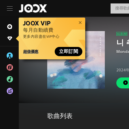
JOOX VIP
每月自動續費
更多內容盡在VIP中心
니
超值優惠
立即訂閱
Monda
2024
歌曲列表