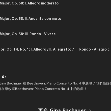
Major, Op. 58: I. Allegro moderato
Major, Op. 58: II. Andante con moto
ajor, Op. 58: III. Rondo - Vivace
Piano Sonata No. 9 in E Major, Op. 14, No. 1: I
4 :
一張由 Gina Bachauer 在 Beethoven: Piano Concerto No. 4 
eethoven: Piano Concerto No. 4 中的歌曲！