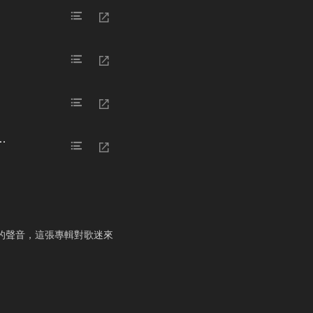
. Allegro / II. Allegretto / III. Rondo - Allegro comodo
中展現了他們最好的聲音，這張專輯對歌迷來