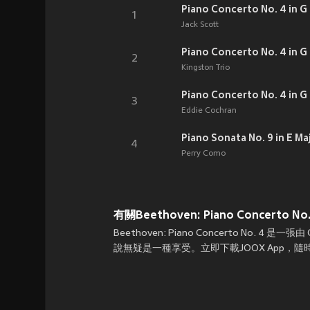
Piano Concerto No. 4 in G 
1
Jack Scott
Piano Concerto No. 4 in G 
2
Kingston Trio
Piano Concerto No. 4 in G M
3
Eddie Cochran
4
Perry Como
有關Beethoven: Piano Concerto No. 
Beethoven: Piano Concerto No. 4 是
說無疑是一種享受。立即下載JOOX App，隨時在線收聽B