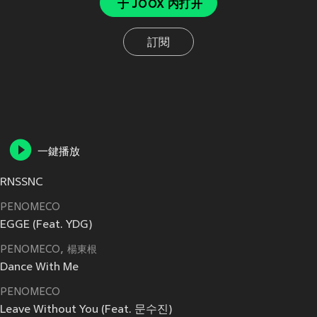
于 JOOX 内打开
訂閱
一鍵播放
RNSSNC
PENOMECO
EGGE (Feat. YDG)
PENOMECO
楊東根
Dance With Me
PENOMECO
Leave Without You (Feat. 문수진)