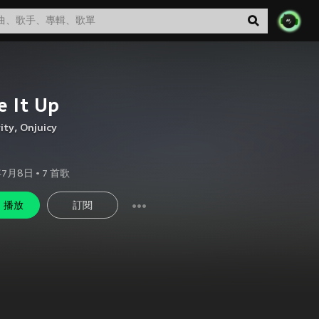
e It Up
ity
,
Onjuicy
年7月8日
•
7
首歌
播放
訂閱