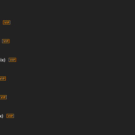
ix)
x)