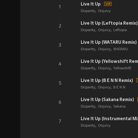
Live It Up
1
Dizparity
Onjuicy
Live It Up (Leftopia Remix)
2
Dizparity
Onjuicy
Leftopia
Live It Up (WATARU Remix)
3
Dizparity
Onjuicy
WATARU
Live It Up (Yellowshift Rem
4
Dizparity
Onjuicy
Yellowshift
Live It Up (B E N N Remix)
5
Dizparity
Onjuicy
B E N N
Live It Up (Sakana Remix)
6
Dizparity
Onjuicy
Sakana
Live It Up (Instrumental Mi
7
Dizparity
Onjuicy