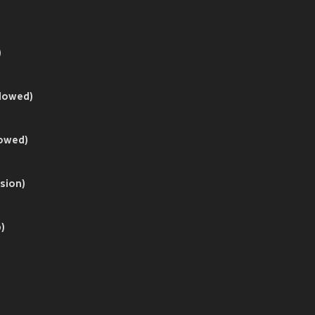
)
lowed)
lowed)
sion)
)