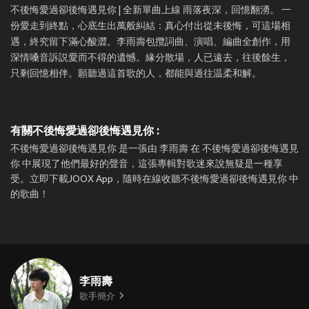
不後悔愛過卻後悔遇見你 | 全新單曲上線 雨落夜深，回憶翻湧。 一
份愛走到終點，心底生出萬般糾結：真心付出從未後悔，可這場相
遇，終究留下滿心酸澀。李雨壽包攬詞曲、演唱、編曲全創作，用
深情嗓音訴説愛而不得的遺憾。緣分散場，人已遠去，往後餘生，
只剩回憶相伴。願聽過這首歌的人，都能與過往温柔和解。
有關不後悔愛過卻後悔遇見你 :
不後悔愛過卻後悔遇見你 是一張由 李雨壽 在 不後悔愛過卻後悔遇見
你 中展現了他們最好的聲音，這張專輯對歌迷來說無疑是一種享
受。立即下載JOOX App，隨時在線收聽不後悔愛過卻後悔遇見你 中
的歌曲！
李雨壽
歌手簡介