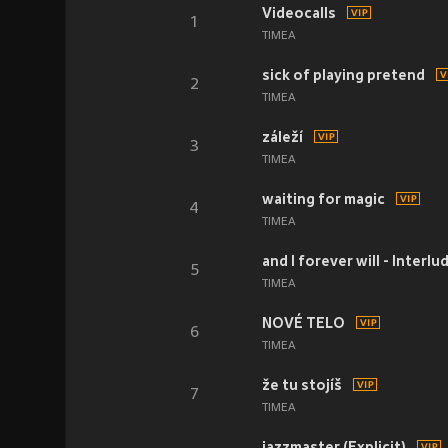
Videocalls
1
TIMEA
sick of playing pretend
2
TIMEA
záleží
3
TIMEA
waiting for magic
4
TIMEA
and I forever will - Interlu
5
TIMEA
NOVÉ TELO
6
TIMEA
že tu stojíš
7
TIMEA
jazzmaster (Explicit)