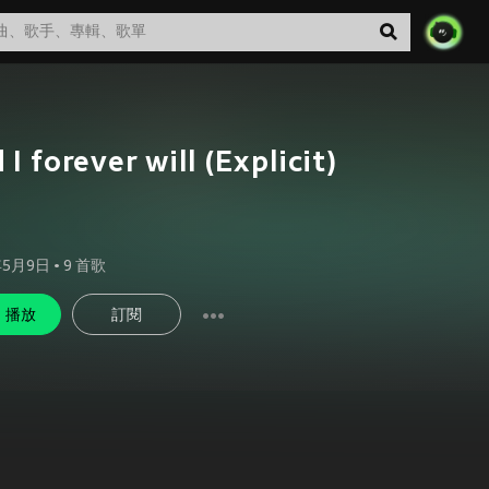
 I forever will (Explicit)
年5月9日
•
9
首歌
播放
訂閱