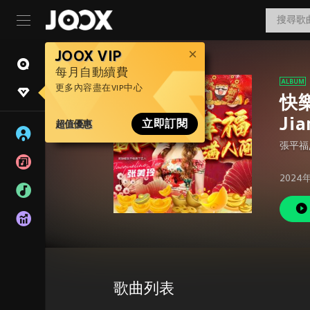
JOOX VIP
每月自動續費
更多內容盡在VIP中心
快樂
Jia
超值優惠
立即訂閱
張平福
2024
歌曲列表