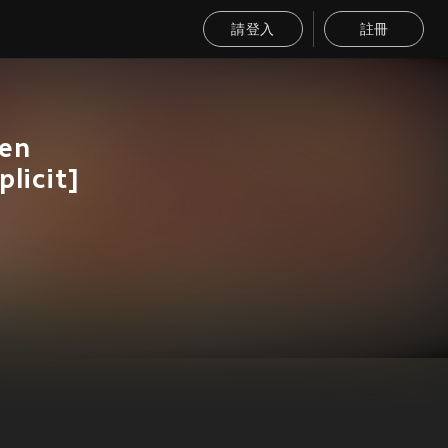
請登入
註冊
en
licit]