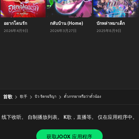
อยากโดนรัก
กลับบ้าน (Home)
บักหล่าหมาเด็ก
2026年4月9日
2026年3月27日
2025年8月9日
首歌
歌手
บิว จิตรฉรีญา
ตั๋วภรรยาหรือว่าตั๋วน้อง
线下收听。 自制播放列表。 K歌，直播等。 仅在应用程序中。
获取JOOX 应用程序