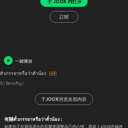
于 JOOX 内打开
訂閱
一鍵播放
ตั๋วภรรยาหรือว่าตั๋วน้อง
บิว จิตรฉรีญา
于JOOX浏览全部内容
有關ตั๋วภรรยาหรือว่าตั๋วน้อง :
如果你正在尋找適合的音樂來調整自己的心情，那就上JOOX在線收