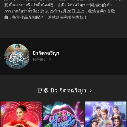
聽 ตั๋วภรรยาหรือว่าตั๋วน้อง吧！ 由บิว จิตรฉรีญา 一同推出的 ตั๋ว
ภรรยาหรือว่าตั๋วน้อง 於 2025年12月28日 上架，收錄合共1 首歌
曲，每首作品互相配合，造就這張完美的專輯！
บิว จิตรฉรีญา
歌手簡介
更多 บิว จิตรฉรีญา