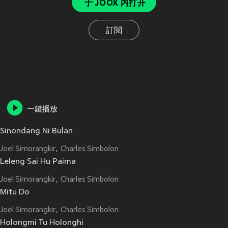
于 JOOX 内打开
訂閱
一鍵播放
Sinondang Ni Bulan
Joel Simorangkir
Charles Simbolon
Leleng Sai Hu Paima
Joel Simorangkir
Charles Simbolon
Mitu Do
Joel Simorangkir
Charles Simbolon
Holongmi Tu Holonghi