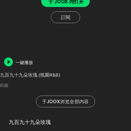
于 JOOX 内打开
訂閱
一鍵播放
九百九十九朵玫瑰 (氛圍R&B)
田園
于JOOX浏览全部内容
九百九十九朵玫瑰