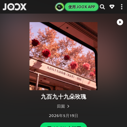
使用 JOOX APP
九百九十九朵玫瑰
田園
2026年5月19日