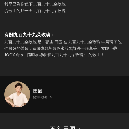
我早已為你種下 九百九十九朵玫瑰
從分手的那一天 九百九十九朵玫瑰
有關九百九十九朵玫瑰 :
九百九十九朵玫瑰 是一張由 田園 在 九百九十九朵玫瑰 中展現了他
們最好的聲音，這張專輯對歌迷來說無疑是一種享受。立即下載
JOOX App，隨時在線收聽九百九十九朵玫瑰 中的歌曲！
田園
歌手簡介