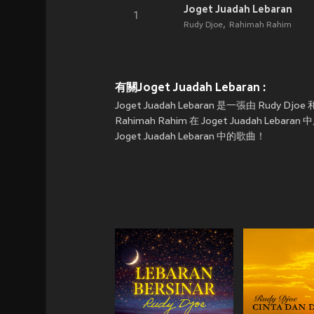
Joget Juadah Lebaran
1
Rudy Djoe
Rahimah Rahim
有關Joget Juadah Lebaran :
Joget Juadah Lebaran 是一張由 Rudy D
Rahimah Rahim 在 Joget Juada
Joget Juadah Lebaran 中的歌曲！