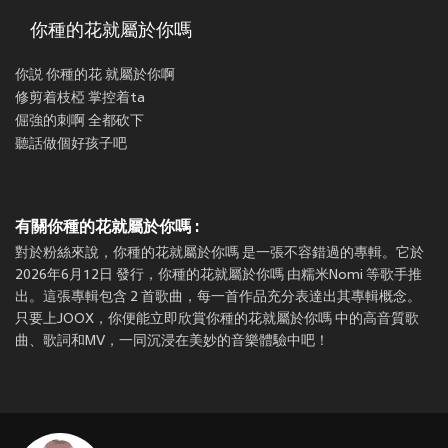
你種的花就屬於你嗎
你説 你種的花 就屬於你啊
修剪着枝椏 掌控着ta
倔強的刺啊 全都砍下
聽話做個好孩子吧
有關你種的花就屬於你嗎 :
對於粉絲來說，你種的花就屬於你嗎 是一張不容錯過的專輯。它於
2026年6月12日 發行，你種的花就屬於你嗎 由糯米Nomi 等歌手推
出。這張專輯包含 2 首歌曲，每一首作品充分表達出其專輯概念。
只要上JOOX，你便能立即欣賞你種的花就屬於你嗎 中的高音質歌
曲、歌詞和MV，一同沉浸在美妙的音樂體驗中吧！