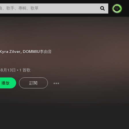
ra Zilver
,
DOMMIU李由音
年8月13日
•
1
首歌
播放
訂閱