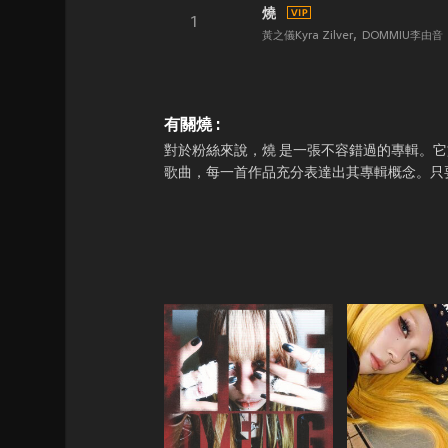
燒
1
黃之儀Kyra Zilver
DOMMIU李由音
有關燒 :
對於粉絲來說，燒 是一張不容錯過的專輯。它於 202
歌曲，每一首作品充分表達出其專輯概念。只要