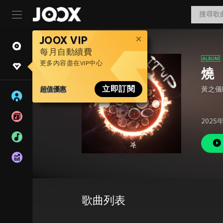
JOOX VIP
每月自動續費
更多內容盡在VIP中心
燒
超值優惠
立即訂閱
黃之儀Ky
2025
歌曲列表