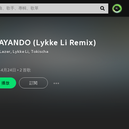
AYANDO (Lykke Li Remix)
Lazer
,
Lykke Li
,
Tokischa
年4月24日
•
2
首歌
播放
訂閱