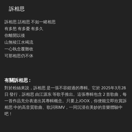
訴相思
訴相思 話相思 不如一睹相思
有多愁 有多憂 有多久
你離開以後
山無稜江水竭流
一心執念覆難收
可那相思仍不休
有關訴相思 :
對於粉絲來說，訴相思 是一張不容錯過的專輯。它於 2025年3月28
日 發行，訴相思 由江源东 等歌手推出。這張專輯包含 2 首歌曲，每
一首作品充分表達出其專輯概念。只要上JOOX，你便能立即欣賞訴
相思 中的高音質歌曲、歌詞和MV，一同沉浸在美妙的音樂體驗中
吧！