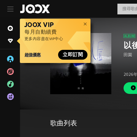
JOOX VIP
每月自動續費
更多內容盡在VIP中心
以
超值優惠
立即訂閱
田園
2026
歌曲列表