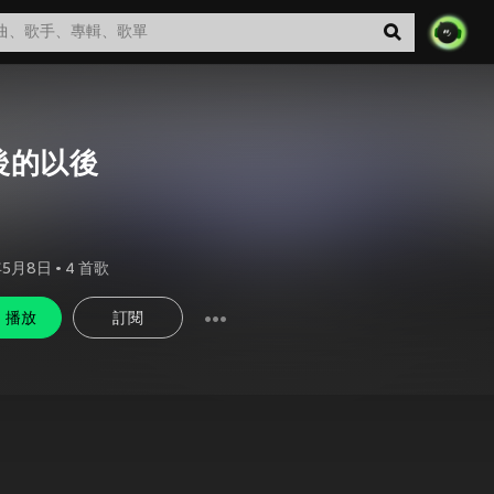
後的以後
年5月8日
•
4
首歌
播放
訂閱