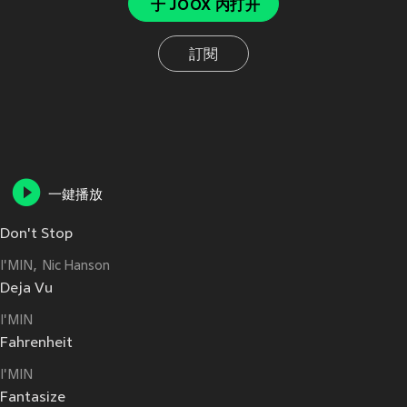
于 JOOX 内打开
訂閱
一鍵播放
Don't Stop
I'MIN
Nic Hanson
Deja Vu
I'MIN
Fahrenheit
I'MIN
Fantasize