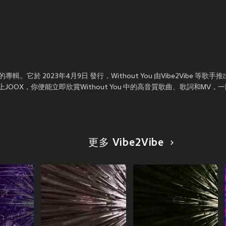
專輯。它於 2023年4月9日 發行，Without You 由Vibe2Vibe 等歌
OOX，你便能立即欣賞Without You 中的高音質歌曲、歌詞和MV
更多 Vibe2Vibe