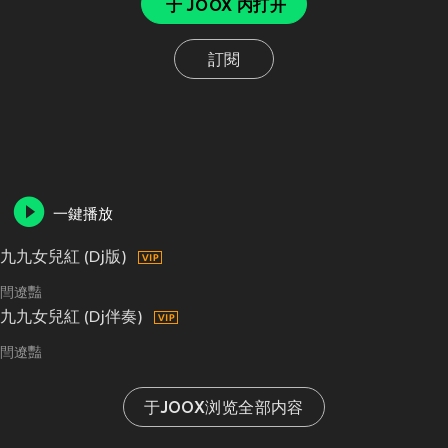
于 JOOX 内打开
訂閱
一鍵播放
九九女兒紅 (Dj版)
閆遼豔
九九女兒紅 (Dj伴奏)
閆遼豔
于JOOX浏览全部内容