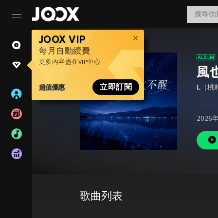
JOOX VIP
每月自動續費
更多內容盡在VIP中心
風
超值優惠
立即訂閱
L（桃
2026
歌曲列表