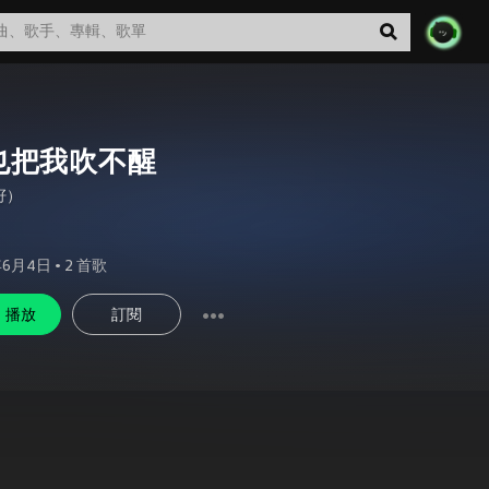
也把我吹不醒
籽）
年6月4日
•
2
首歌
播放
訂閱