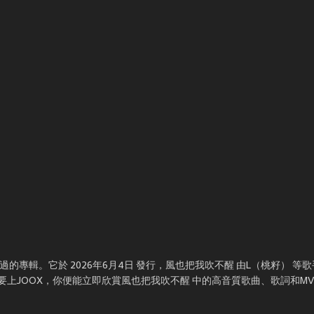
專輯。它於 2026年6月4日 發行，風也把我吹不醒 由L（桃籽） 等歌
上JOOX，你便能立即欣賞風也把我吹不醒 中的高音質歌曲、歌詞和M