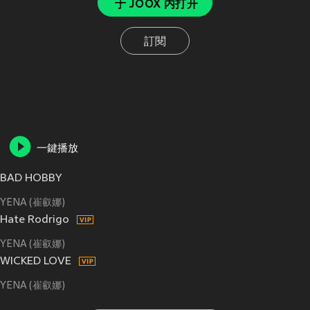
于 JOOX 内打开
訂閱
一鍵播放
BAD HOBBY
YENA (崔叡娜)
Hate Rodrigo
YENA (崔叡娜)
WICKED LOVE
YENA (崔叡娜)