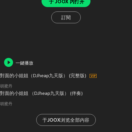
于 JOOX 内打开
訂閱
一鍵播放
對面的小姐姐（DJheap九天版） (完整版)
胡蜜丹
對面的小姐姐 （DJheap九天版） (伴奏)
胡蜜丹
于JOOX浏览全部内容