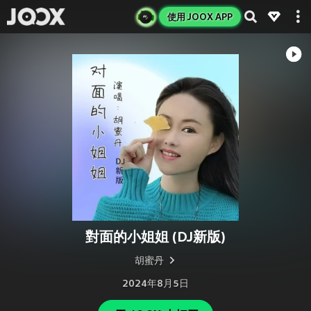
使用 JOOX APP
對面的小姐姐 (DJ新版)
胡蜜丹
2024年8月5日