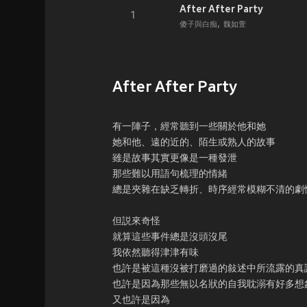
After After Party
1
傻子與白痴
魏如萱
​After After Party
有一陣子，經常聽到一些關於他和她
她和他、遠的近的、陌生或熟人的故事
雖是故事其實更像是一種發泄
那些難以用語句梳理的情緒
總是夾雜在缺乏轉折、時序經常模糊不清的劇
但説來奇怪
就算這些事件總是沒頭沒尾
我依然聽得津津有味
也許是被這種沒被打磨過的敍述中所流露的真
也許是因為那些無以名狀的自我耽溺有好多想
又也許是因為