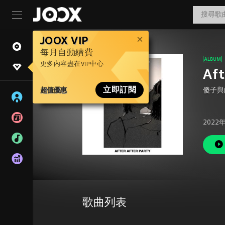
JOOX VIP
每月自動續費
更多內容盡在VIP中心
​Af
超值優惠
立即訂閱
傻子與
2022
歌曲列表