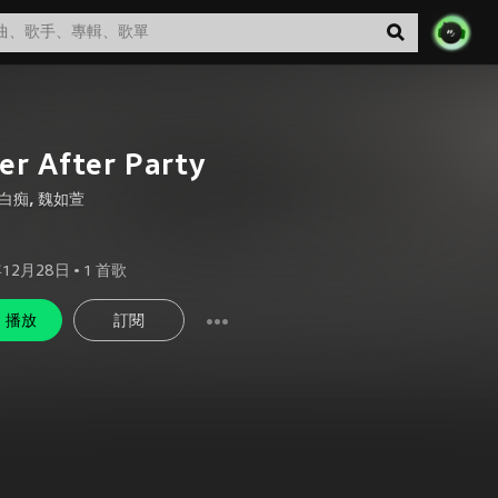
ter After Party
白痴
,
魏如萱
年12月28日
•
1
首歌
播放
訂閱