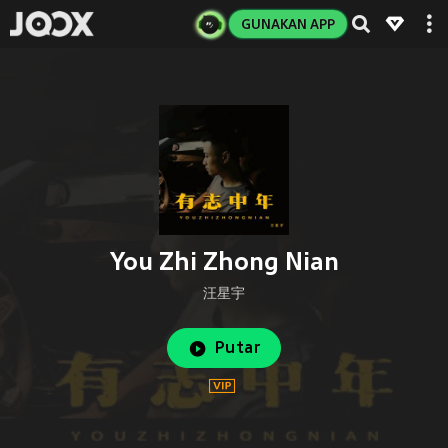
GUNAKAN APP
You Zhi Zhong Nian
汪星宇
Putar