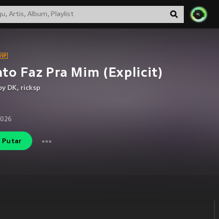
to Faz Pra Mim (Explicit)
y DK
,
ricksp
2026
Putar