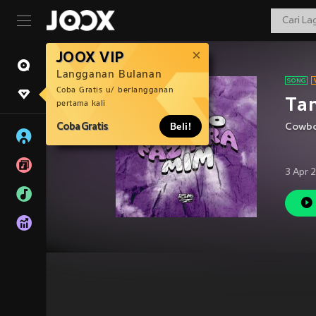
JOOX VIP
Langganan Bulanan
Coba Gratis u/ berlangganan
Tan
pertama kali
Coba Gratis
Beli!
Cowbo
3 Apr 