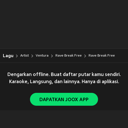
Lagu
Artist
Ventura
Rave Break Free
Rave Break Free
Dengarkan offline. Buat daftar putar kamu sendiri.
Karaoke, Langsung, dan lainnya. Hanya di aplikasi.
DAPATKAN JOOX APP
Copyright © 2011-
2026
Tencent. All Rights Reserved