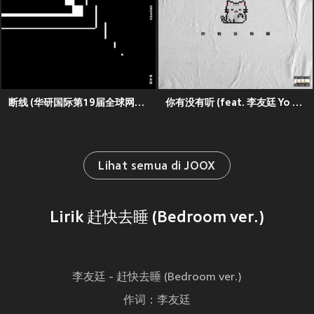
断线 (华研国际第19届全球网络词曲创作大赛 冠军单曲)
你有没有听 (feat. 李友廷 Yo Lee)
Lihat semua di JOOX
Lirik 赶快去睡 (Bedroom ver.)
李友廷 - 赶快去睡 (Bedroom ver.)
作词：李友廷