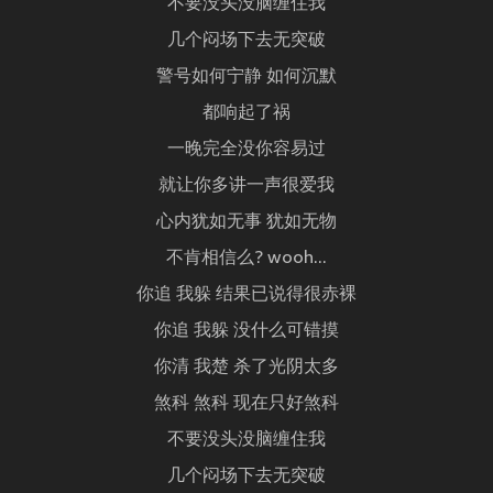
不要没头没脑缠住我
几个闷场下去无突破
警号如何宁静 如何沉默
都响起了祸
一晚完全没你容易过
就让你多讲一声很爱我
心内犹如无事 犹如无物
不肯相信么? wooh...
你追 我躲 结果已说得很赤裸
你追 我躲 没什么可错摸
你清 我楚 杀了光阴太多
煞科 煞科 现在只好煞科
不要没头没脑缠住我
几个闷场下去无突破