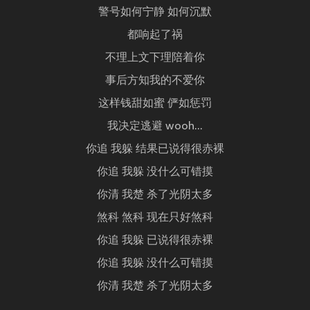
警号如何宁静 如何沉默
都响起了祸
不理上文下理陪着你
事后方知我的不爱你
这样钱甜如蜜 俨如惩罚
我决定逃避 wooh...
你追 我躲 结果已说得很赤裸
你追 我躲 没什么可错摸
你清 我楚 杀了光阴太多
煞科 煞科 现在只好煞科
你追 我躲 已说得很赤裸
你追 我躲 没什么可错摸
你清 我楚 杀了光阴太多