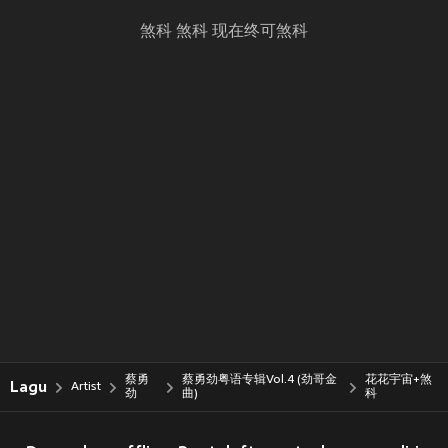
煞科 煞科 现在终可煞科
蔡勇
蔡勇劲粤语专辑Vol.4 (劲哥金
花花宇宙+煞
Lagu
Artist
劲
曲)
科