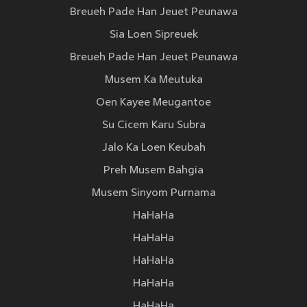
Breueh Pade Han Jeuet Peunawa
Sia Loen Sipreuek
Breueh Pade Han Jeuet Peunawa
Musem Ka Meutuka
Oen Kayee Meugantoe
Su Cicem Karu Subra
Jalo Ka Loen Keubah
Preh Musem Bahgia
Musem Sinyom Purnama
HaHaHa
HaHaHa
HaHaHa
HaHaHa
HaHaHa