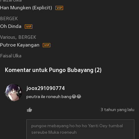
Faizal Ulka
Han Mungken (Explicit)
BERGEK
Oh Dinda
Various
BERGEK
Putroe Kayangan
Faisal Ulka
Komentar untuk Pungo Bubayang (2)
joox291090774
peutra ile roneuh bang😂😂
3 tahun yang lalu
pungoe mebayang ho ho ho Yanti Oey tumbal
sereube Muka roeneuh