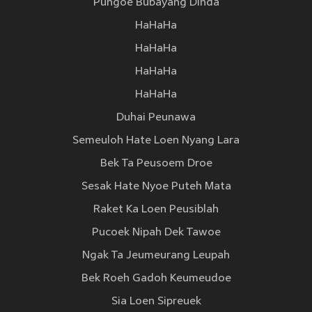
Pungoe Bubayang Dinda
HaHaHa
HaHaHa
HaHaHa
HaHaHa
Duhai Peunawa
Semeuloh Hate Loen Nyang Lara
Bek Ta Peusoem Droe
Sesak Hate Nyoe Puteh Mata
Raket Ka Loen Peusiblah
Pucoek Nipah Dek Tawoe
Ngak Ta Jeumeurang Leupah
Bek Roeh Gadoh Keumeudoe
Sia Loen Sipreuek