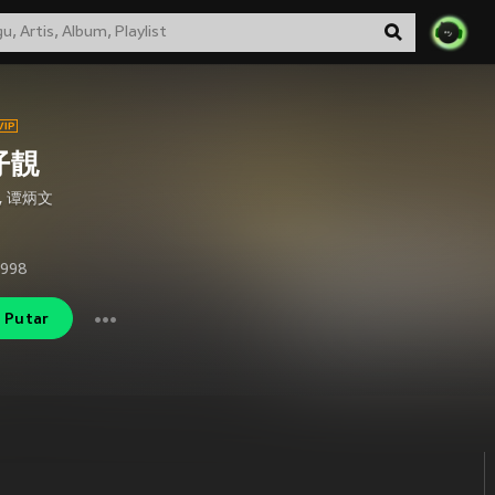
仔靚
,
谭炳文
1998
Putar