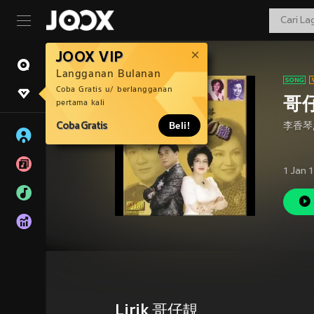
JOOX VIP
Langganan Bulanan
Coba Gratis u/ berlangganan
哥
pertama kali
Coba Gratis
Beli!
李香琴
1 Jan 
Lirik 哥仔靚