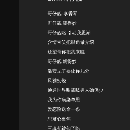
哥仔靓-李香琴
哥仔靓 靓得妙
哥仔靓咯 引动我思潮
含情带笑把眼角做介绍
还望哥你把我来瞧
哥仔靓 靓得妙
潘安见了要让你几分
风雅别饶
通通世界咁靓嘅男人确係少
我为你病染单思
爱恋险送命一条
思君心更焦
三魂都被勾了咯