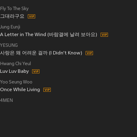
Fly To The Sky
그대라구요
Jung Eunji
A Letter in The Wind (바람결에 날려 보아요)
YESUNG
사랑은 왜 어려운 걸까 (I Didn't Know)
Hwang Chi Yeul
Luv Luv Baby
Yoo Seung Woo
Once While Living
4MEN