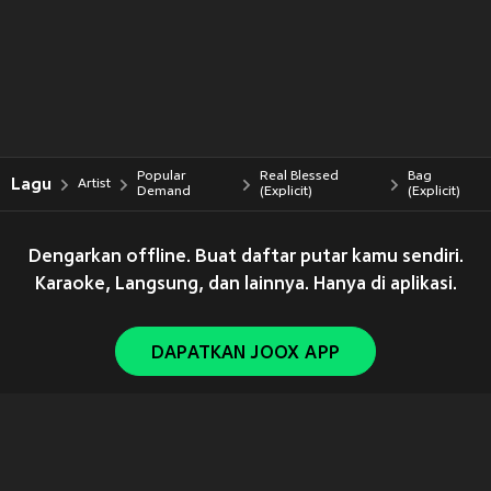
Popular
Real Blessed
Bag
Lagu
Artist
Demand
(Explicit)
(Explicit)
Dengarkan offline. Buat daftar putar kamu sendiri.
Karaoke, Langsung, dan lainnya. Hanya di aplikasi.
DAPATKAN JOOX APP
Copyright © 2011-
2026
Tencent. All Rights Reserved