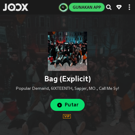
GUNAKAN APP
Bag (Explicit)
Popular Demand
,
6IXTEENTH
,
Sapjer
,
MO.
,
Call Me Sy!
Putar