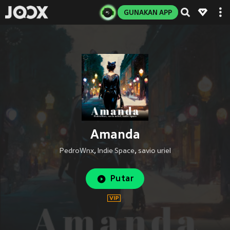
GUNAKAN APP
Amanda
PedroWnx
,
Indie Space
,
savio uriel
Putar