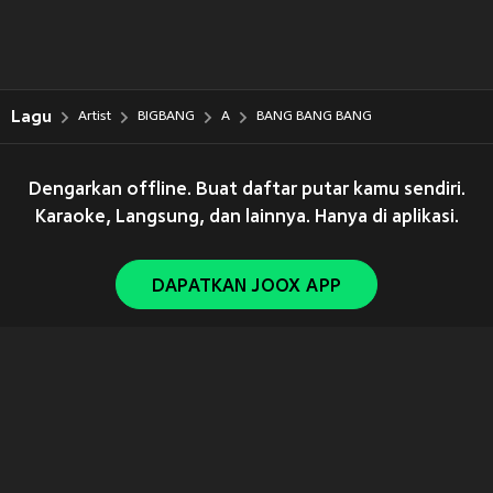
Lagu
Artist
BIGBANG
A
BANG BANG BANG
Dengarkan offline. Buat daftar putar kamu sendiri.
Karaoke, Langsung, dan lainnya. Hanya di aplikasi.
DAPATKAN JOOX APP
Copyright © 2011-
2026
Tencent. All Rights Reserved