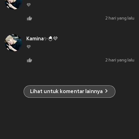
💜
2 hari yang lalu
Kamina✨🐣💜
💜
2 hari yang lalu
Lihat untuk komentar lainnya