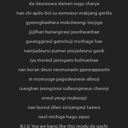
da deureowa damen nugu charye
han chi apdo bol su eomneun makjang gerilla
gyeongbaehara mokcheongi teojige
jjijilhan bunwigireul jeonhwanhae
gwanggireul gamchuji mothage hae
namjadeurui pumwi yeojadeurui gasik
iyu moreul jasingami bolmanhae
nan boran deusi neomunado ppeonppeonhi
ni momsoge pagodeuneun alleoji
isanghan jeongsinui sulleongineun cheonji
oneul yeogi mubeopji
nan bureul jilleo simjangeul taewo
neol michige hago sipeo
B.I.G Yea we bang like this modu da gachi