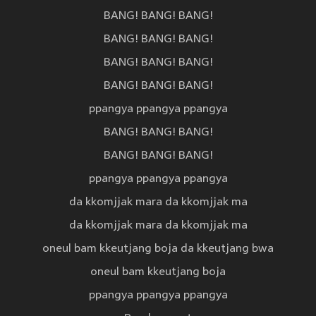
BANG! BANG! BANG!
BANG! BANG! BANG!
BANG! BANG! BANG!
BANG! BANG! BANG!
ppangya ppangya ppangya
BANG! BANG! BANG!
BANG! BANG! BANG!
ppangya ppangya ppangya
da kkomjjak mara da kkomjjak ma
da kkomjjak mara da kkomjjak ma
oneul bam kkeutjang boja da kkeutjang bwa
oneul bam kkeutjang boja
ppangya ppangya ppangya