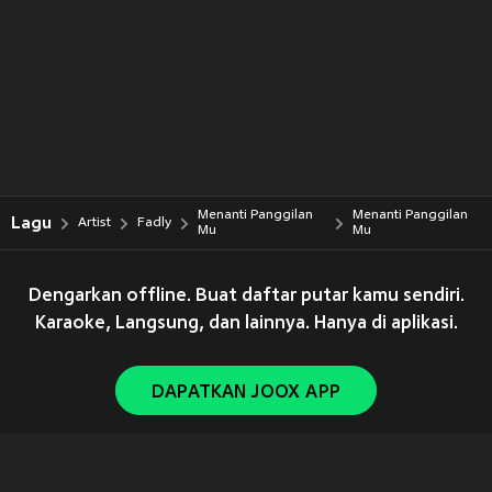
Menanti Panggilan
Menanti Panggilan
Lagu
Artist
Fadly
Mu
Mu
Dengarkan offline. Buat daftar putar kamu sendiri.
Karaoke, Langsung, dan lainnya. Hanya di aplikasi.
DAPATKAN JOOX APP
Copyright © 2011-
2026
Tencent. All Rights Reserved