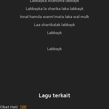
Labbayka Allahuma labbayk
Labbayka la sharika laka labbayk
Innal hamda wanni'mata laka wal mulk
Laa shariikalak labbayk
Labbayk
Labbayk
Lagu terkait
Obat Hati