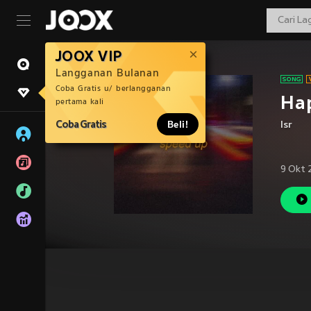
JOOX VIP
Langganan Bulanan
Coba Gratis u/ berlangganan
Hap
pertama kali
Coba Gratis
Beli!
Isr
9 Okt 