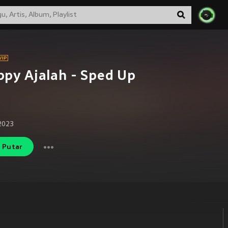
py Ajalah - Sped Up
2023
Putar