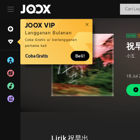
JOOX VIP
Langganan Bulanan
Coba Gratis u/ berlangganan
祝
pertama kali
Coba Gratis
Beli!
小五
18 Jul
Lirik 祝早出