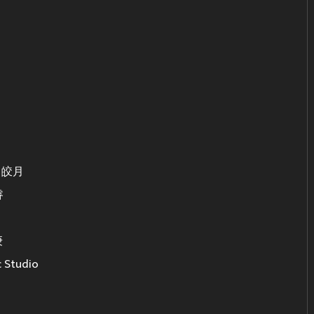
t：皎月
睿
庚
 Studio