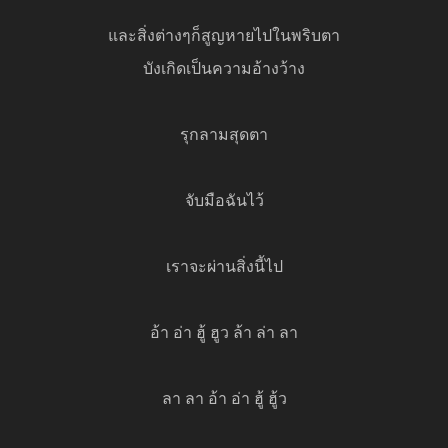
และสิ่งต่างๆก็สูญหายไปในพริบตา
บังเกิดเป็นความอ้างว้าง
รุกลามสุดตา
จับมือฉันไว้
เราจะผ่านสิ่งนี้ไป
อ้า อ่า ฮู้ ฮูว ล้า ล่า ลา
ลา ลา อ้า อ่า ฮู้ ฮู้ว