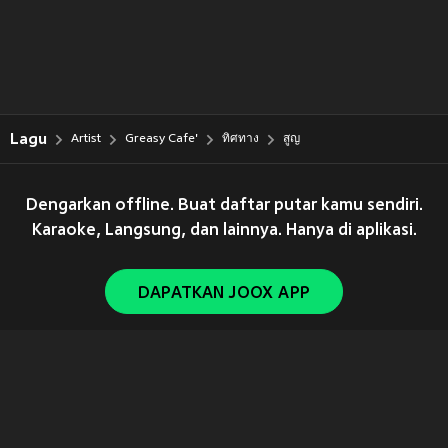
Lagu
Artist
Greasy Cafe'
ทิศทาง
สูญ
Dengarkan offline. Buat daftar putar kamu sendiri.
Karaoke, Langsung, dan lainnya. Hanya di aplikasi.
DAPATKAN JOOX APP
Copyright © 2011-
2026
Tencent. All Rights Reserved