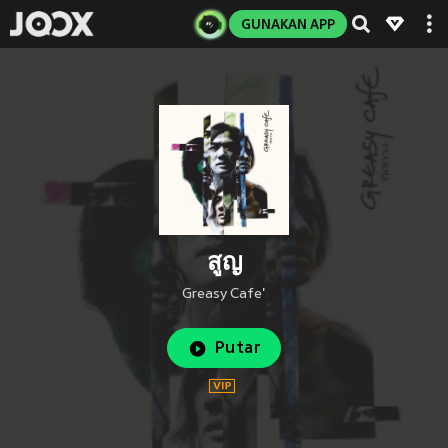
GUNAKAN APP
สูญ
Greasy Cafe'
Putar