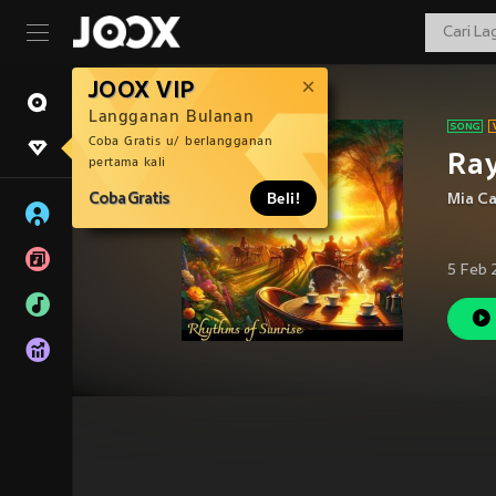
JOOX VIP
Langganan Bulanan
Coba Gratis u/ berlangganan
Ray
pertama kali
Coba Gratis
Beli!
Mia Ca
5 Feb 