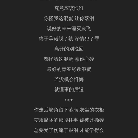
究竟应该恨谁
你怪我这混蛋 让你落泪
说好的未来湮灭灰飞
终于承诺脱了轨 深情犯了罪
离开的别挽回
都怪我这混蛋 惹你心碎
最好的青春尽数浪费
若没机会忏悔
就懂事的后退
rap:
你走后墙角留下落满 灰尘的衣柜
变质腐坏的那段往事 被彼此撕碎
总要受了伤流了眼泪 才能学得会