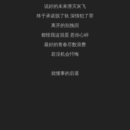
说好的未来湮灭灰飞
终于承诺脱了轨 深情犯了罪
离开的别挽回
都怪我这混蛋 惹你心碎
最好的青春尽数浪费
若没机会忏悔
就懂事的后退