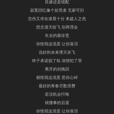
良缘还是错配
寂寞回忆像个拾荒者 无家可归
悲伤又停在凌晨十分 来趁人之危
想念漫天纷飞 别再理会
失去的最珍贵
你怪我这混蛋 让你落泪
说好的未来湮灭灰飞
终于承诺脱了轨 深情犯了罪
离开的别挽回
都怪我这混蛋 惹你心碎
最好的青春尽数浪费
若没机会忏悔
就懂事的后退
你怪我这混蛋 让你落泪